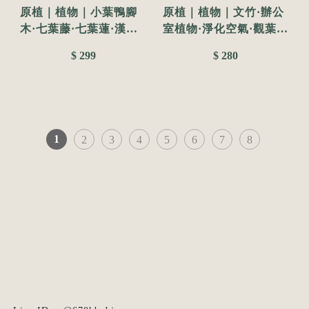
原植｜植物｜小葉鴨腳
原植｜植物｜文竹·辦公
木·七葉藤·七葉蓮·漢桃
室植物·淨化空氣·觀葉植
葉·手樹·耐陰植物·室內
物·氣質高雅·室內植物·
$ 299
$ 280
植物·盆栽·辦公室植物·
風水植栽·3寸·5寸
水泥盆栽·3吋
1
2
3
4
5
6
7
8