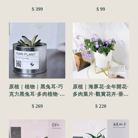
旱植物·水泥盆栽·好照顧
情緒
$ 399
$ 99
·多肉植物·3吋·5吋
原植｜植物｜黑兔耳·巧
原植｜海豚花·全年開花·
克力黑兔耳·多肉植物·景
多肉葉片·觀賞花卉·垂墜
天·陽台植物·罐頭盆栽·
質感·陽光植物·5吋
$ 269
$ 220
仙人掌·耐旱植物·3吋