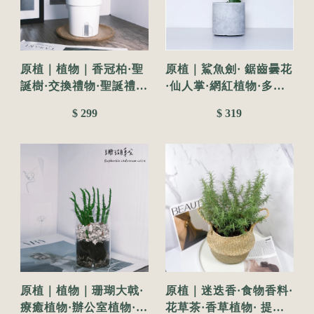
原植｜植物｜香冠柏·聖
原植｜鯊魚劍· 鋸齒曇花
誕樹·交換禮物·聖誕禮物
·仙人掌·網紅植物·多肉
·聖誕節·香味植物·裝飾
植物
$ 299
$ 319
小樹·觀葉植物·3吋
原植｜植物｜珊瑚大戟·
原植｜迷迭香·食物香料·
療癒植物·辦公室植物·耐
花草茶·香草植物· 提振