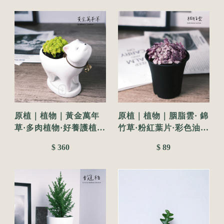
原植｜植物｜黃金萬年
原植｜植物｜胭脂雲· 錦
草·多肉植物·好養護植物
竹草·粉紅葉片·彩色油畫
·療癒植物·陽台植物·3吋
感·彩葉植物·觀葉植物·
$ 360
$ 89
陸龜飼料·多肉植物