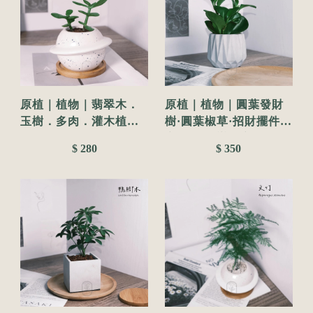
原植｜植物｜翡翠木．
原植｜植物｜圓葉發財
玉樹．多肉．灌木植
樹·圓葉椒草·招財擺件·
物．發財樹．景天科．
室內植物·辦公室盆栽·耐
$ 280
$ 350
園藝．種植．栽種．培
陰耐旱·好照顧·招財植物
養．性極耐旱．3吋
·3吋